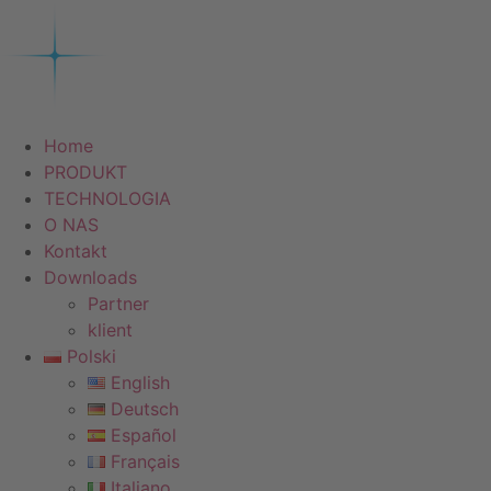
Przejdź
do
treści
Home
PRODUKT
TECHNOLOGIA
O NAS
Kontakt
Downloads
Partner
klient
Polski
English
Deutsch
Español
Français
Italiano