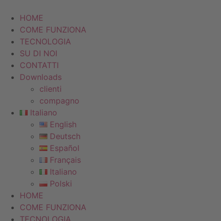
Vai
al
HOME
contenuto
COME FUNZIONA
TECNOLOGIA
SU DI NOI
CONTATTI
Downloads
clienti
compagno
Italiano
English
Deutsch
Español
Français
Italiano
Polski
HOME
COME FUNZIONA
TECNOLOGIA